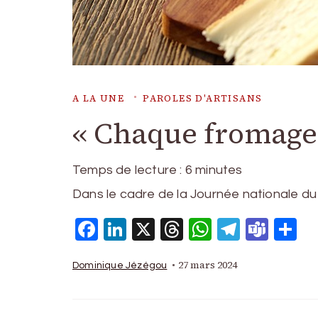
A LA UNE
PAROLES D'ARTISANS
« Chaque fromage 
Temps de lecture :
6
minutes
Dans le cadre de la Journée nationale du
Facebook
LinkedIn
X
Threads
WhatsAp
Telegr
Tea
P
27 mars 2024
Dominique Jézégou