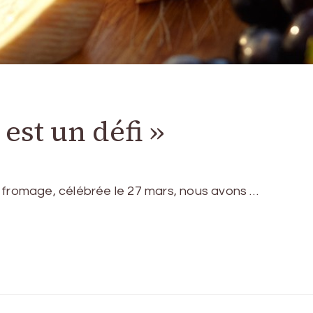
est un défi »
 fromage, célébrée le 27 mars, nous avons …
p
am
ms
artager