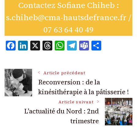
Contactez Sofiane Chiheb :
s.chiheb@cma-hautsdefrance.fr /
07 63 64 40 49
Facebook
LinkedIn
X
Threads
WhatsApp
Telegram
Teams
Partage
Navigation
Article précédent
Reconversion : de la
kinésithérapie à la pâtisserie !
des
Article suivant
articles
L’actualité du Nord : 2nd
trimestre