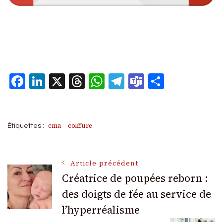
Facebook
LinkedIn
X
Threads
WhatsApp
Telegram
Teams
Partage
cma
coiffure
Étiquettes :
Navigation
Article précédent
Créatrice de poupées reborn :
des doigts de fée au service de
des
l’hyperréalisme