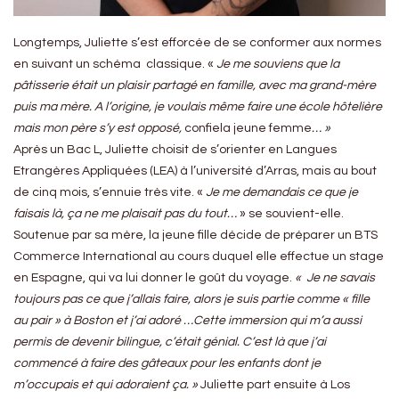
Longtemps, Juliette s’est efforcée de se conformer aux normes
en suivant un schéma classique. «
Je me souviens que la
pâtisserie était un plaisir partagé en famille, avec ma grand-mère
puis ma mère.
A l’origine,
je voulais même faire une école hôtelière
mais mon père s’y est opposé,
confiela jeune femme
… »
Après un Bac L, Juliette choisit de s’orienter en Langues
Etrangères Appliquées (LEA) à l’université d’Arras, mais au bout
de cinq mois, s’ennuie très vite. «
Je me demandais ce que je
faisais là, ça ne me plaisait pas du tout…
» se souvient-elle.
Soutenue par sa mère, la jeune fille décide de préparer un BTS
Commerce International au cours duquel elle effectue un stage
en Espagne, qui va lui donner le goût du voyage.
« Je ne savais
toujours pas ce que j’allais faire, alors je suis partie comme « fille
au pair » à Boston et j’ai adoré …Cette immersion qui m’a aussi
permis de devenir bilingue, c’était génial. C’est là que j’ai
commencé à faire des gâteaux pour les enfants dont je
m’occupais et qui adoraient ça. »
Juliette part ensuite à Los