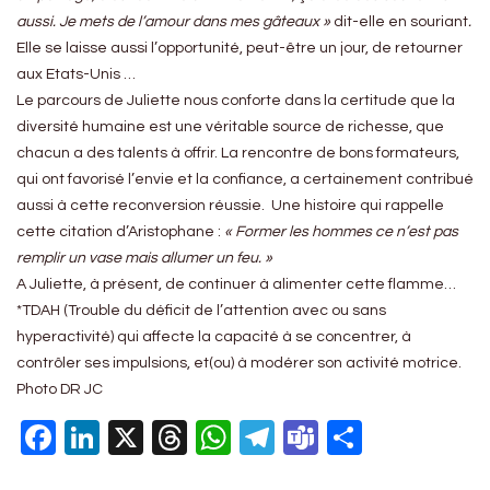
aussi. Je mets de l’amour dans mes gâteaux »
dit-elle en souriant
.
Elle se laisse aussi l’opportunité, peut-être un jour, de retourner
aux Etats-Unis …
Le parcours de Juliette nous conforte dans la certitude que la
diversité humaine est une véritable source de richesse, que
chacun a des talents à offrir. La rencontre de bons formateurs,
qui ont favorisé l’envie et la confiance, a certainement contribué
aussi à cette reconversion réussie. Une histoire qui rappelle
cette citation d’Aristophane :
« Former les hommes ce n’est pas
remplir un vase mais allumer un feu. »
A Juliette, à présent, de continuer à alimenter cette flamme…
*TDAH (Trouble du déficit de l’attention avec ou sans
hyperactivité) qui affecte la capacité à se concentrer, à
contrôler ses impulsions, et(ou) à modérer son activité motrice.
Photo DR JC
Facebook
LinkedIn
X
Threads
WhatsApp
Telegram
Teams
Partage