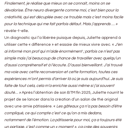
Finalement, je réalise que mieux on se connait, moins on se
dévalorise. Être neuro divergente comme moi, c’est bien pour la
créativité, qui est décuplée avec ce trouble mais c’est moins facile
pour la technique qui me fait parfois défaut. Mais j’apprends … »
révèle-t-elle
.
Un diagnostic qui l’a libérée puisque depuis, Juliette apprend à
utiliser cette « différence » et essaie de mieux vivre avec. «
J’en
ai informé mon prof qui m’aide énormément ; parfois ce n’est pas
simple mais j’ai beaucoup de chance de travailler avec quelqu’un
d’aussi compréhensif et à l’écoute. D’aussi bienveillant. J’ai trouvé
ma voie avec cette reconversion et cette formation, toutes ces
expériences m’ont permis d’arriver là où je suis aujourd’hui. Je suis
faite de tout cela, cela m’a enrichie aussi même si j’ai souvent
douté… »
Après l’obtention de son BTM fin 2025, Juliette nourrit le
projet de se lancer dans la création d’un salon de thé original
avec une amie pâtissière. «
Les gâteaux ça n’a pas besoin d’être
compliqué, ce qui compte c’est ce qu’on a mis dedans,
notamment de l’émotion. La pâtisserie pour moi, ça a toujours été
un partage, c’est comme un « moment », ça crée des souvenirs