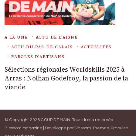
A LA UNE
ACTU DE L'AISNE
ACTU DU PAS-DE-CALAIS
ACTUALITÉS
PAROLES D'ARTISANS
Sélections régionales Worldskills 2025 à
Arras : Nolhan Godefroy, la passion de la
viande
© Copyright.2026
COUP DE MAIN
. Tous droits réservés.
Blossom Magazine | Developpé par
Blossom Themes
.
Propulsé