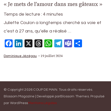
« Je mets de l’amour dans mes gâteaux »
Temps de lecture :
4
minutes
Juliette Coulon a longtemps cherché sa voie et
c’est à 27 ans, qu’elle a réalisé …
Facebook
LinkedIn
X
Threads
WhatsApp
Telegram
Teams
Partage
19 juillet 2024
Dominique Jézégou
© Copyright.2026
COUP DE MAIN
. Tous droits réservés.
Blossom Magazine | Developpé par
Blossom Themes
.
Propulsé
par
WordPress
Mentions Légales