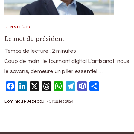
L'INVITÉ(E)
Le mot du président
Temps de lecture :
2
minutes
Coup de main : le tournant digital L’artisanat, nous
le savons, demeure un pilier essentiel …
Facebook
LinkedIn
X
Threads
WhatsApp
Telegram
Teams
Partage
5 juillet 2024
Dominique Jézégou