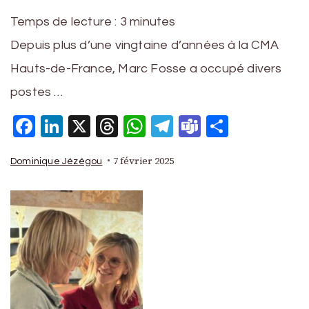
Temps de lecture :
3
minutes
Depuis plus d’une vingtaine d’années à la CMA
Hauts-de-France, Marc Fosse a occupé divers
postes …
Facebook
LinkedIn
X
Threads
WhatsApp
Telegram
Teams
Partage
7 février 2025
Dominique Jézégou