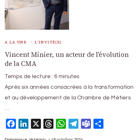
A LA UNE
L'INVITÉ(E)
Vincent Minier, un acteur de l’évolution
de la CMA
Temps de lecture :
6
minutes
Après six années consacrées à la transformation
et au développement de la Chambre de Métiers
…
Facebook
LinkedIn
X
Threads
WhatsApp
Telegram
Teams
Partage
18 octobre 2024
Dominique Jézégou