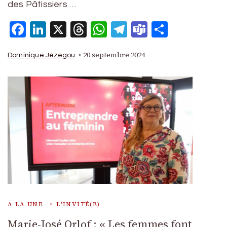
des Pâtissiers …
Facebook
LinkedIn
X
Threads
WhatsApp
Telegram
Teams
Partage
20 septembre 2024
Dominique Jézégou
A LA UNE
L'INVITÉ(E)
Marie-José Orlof : « Les femmes font