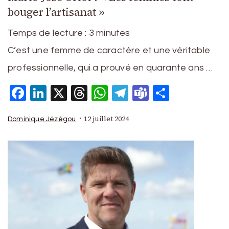
bouger l’artisanat »
Temps de lecture :
3
minutes
C’est une femme de caractère et une véritable
professionnelle, qui a prouvé en quarante ans …
Facebook
LinkedIn
X
Threads
WhatsApp
Telegram
Teams
Partage
12 juillet 2024
Dominique Jézégou