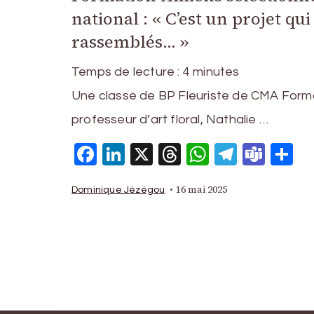
national : « C’est un projet qu
rassemblés… »
Temps de lecture :
4
minutes
Une classe de BP Fleuriste de CMA Forma
professeur d’art floral, Nathalie …
Facebook
LinkedIn
X
Threads
WhatsAp
Telegr
Tea
P
16 mai 2025
Dominique Jézégou