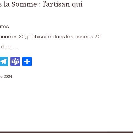
 la Somme : l’artisan qui
utes
années 30, plébiscité dans les années 70
râce, …
eads
WhatsApp
Telegram
Teams
Partager
re 2024