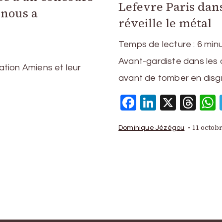
Lefevre Paris dans
i nous a
réveille le métal
Temps de lecture :
6
min
Avant-gardiste dans les 
tion Amiens et leur
avant de tomber en disg
Facebook
LinkedIn
X
Thr
p
am
ms
artager
11 octob
Dominique Jézégou