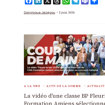
Facebook
LinkedIn
X
Threads
WhatsAp
Telegr
Tea
P
5 juin 2026
Dominique Jézégou
A LA UNE
ACTU DE LA SOMME
ACTUALIT
La vidéo d’une classe BP Fleu
Formation Amiens sélectionn