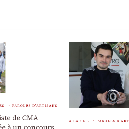
p
am
ms
artager
ÉS
PAROLES D'ARTISANS
riste de CMA
A LA UNE
PAROLES D'AR
ée à un concours