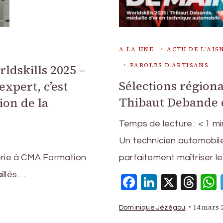
A LA UNE
ACTU DE L'AIS
PAROLES D'ARTISANS
ldskills 2025 –
Sélections régiona
expert, c’est
Thibaut Debande e
ion de la
Temps de lecture :
< 1
mi
Un technicien automobile 
serie à CMA Formation
parfaitement maîtriser l
illés …
Facebook
LinkedIn
X
Thr
p
am
ms
artager
14 mars 
Dominique Jézégou