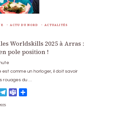
NE
ACTU DU NORD
ACTUALITÉS
les Worldskills 2025 à Arras :
n pole position !
nute
est comme un horloger, il doit savoir
es rouages du …
eads
WhatsApp
Telegram
Teams
Partager
2025