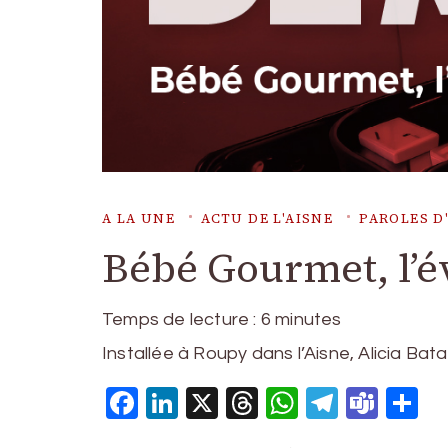
A LA UNE
ACTU DE L'AISNE
PAROLES D
Bébé Gourmet, l’év
Temps de lecture :
6
minutes
Installée à Roupy dans l’Aisne, Alicia Bata
Facebook
LinkedIn
X
Threads
WhatsAp
Telegr
Tea
P