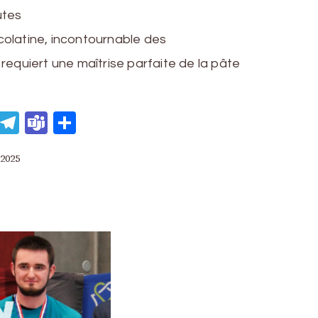
utes
olatine, incontournable des
requiert une maîtrise parfaite de la pâte
eads
WhatsApp
Telegram
Teams
Partager
 2025