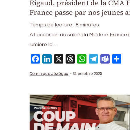
Rigaud, président de la CMA H
France passe par nos jeunes ar
Temps de lecture :
8
minutes
A l’occasion du salon du Made in France 
lumière le …
Facebook
LinkedIn
X
Threads
WhatsAp
Telegr
Tea
P
31 octobre 2025
Dominique Jézégou