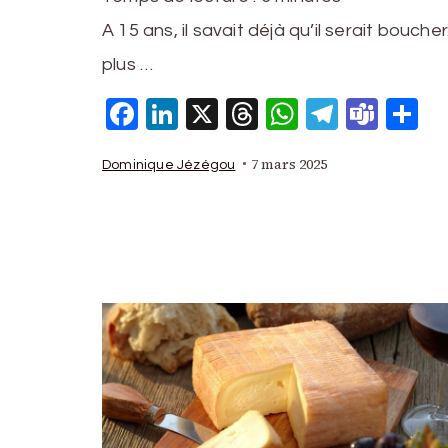
A 15 ans, il savait déjà qu’il serait bouche
plus …
Facebook
LinkedIn
X
Threads
WhatsAp
Telegr
Tea
P
7 mars 2025
Dominique Jézégou