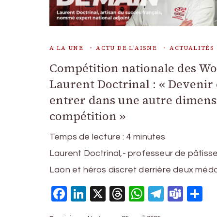
A LA UNE
ACTU DE L'AISNE
ACTUALITÉS
Compétition nationale des Wor
Laurent Doctrinal : « Devenir 
entrer dans une autre dimens
compétition »
Temps de lecture :
4
minutes
Laurent Doctrinal,- professeur de pâtis
Laon et héros discret derrière deux méda
Facebook
LinkedIn
X
Threads
WhatsAp
Telegr
Tea
P