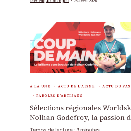
25 avril 2025
Dominique Jézégou
A LA UNE
ACTU DE L'AISNE
ACTU DU PAS
PAROLES D'ARTISANS
Sélections régionales Worldski
Nolhan Godefroy, la passion d
Temps de lecture :
3
minutes