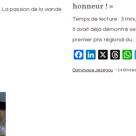
honneur ! »
r. La passion de la viande
Temps de lecture :
3
min
Il avait déjà démontré s
p
am
ms
artager
premier prix régional du 
Facebook
LinkedIn
X
Thr
14 févrie
Dominique Jézégou