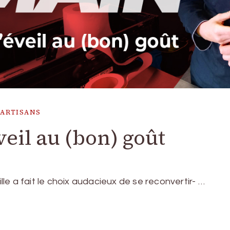
'ARTISANS
eil au (bon) goût
ille a fait le choix audacieux de se reconvertir- …
p
am
ms
artager