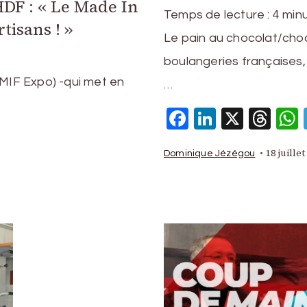
DF : « Le Made In
Temps de lecture :
4
min
tisans ! »
Le pain au chocolat/choc
boulangeries françaises, 
(MIF Expo) -qui met en
…
Facebook
LinkedIn
X
Thr
p
am
ms
artager
18 juillet
Dominique Jézégou