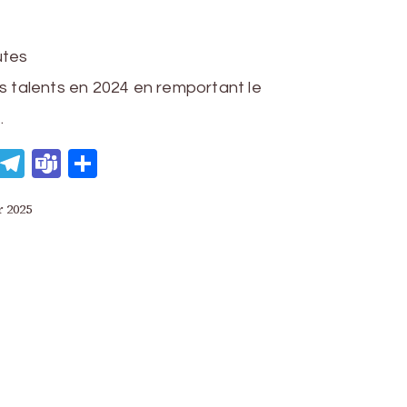
utes
es talents en 2024 en remportant le
…
eads
WhatsApp
Telegram
Teams
Partager
r 2025