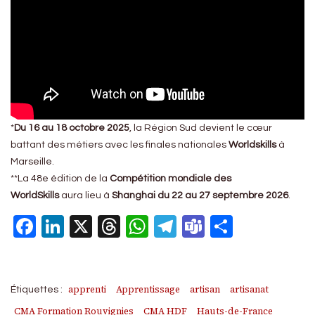
*
Du
16 au 18 octobre 2025
, la Région Sud devient le cœur
battant des métiers avec les finales nationales
Worldskills
à
Marseille.
**La
48e édition de la
Compétition mondiale des
WorldSkills
aura lieu à
Shanghai du 22 au 27 septembre 2026
.
Facebook
LinkedIn
X
Threads
WhatsApp
Telegram
Teams
Partage
apprenti
Apprentissage
artisan
artisanat
Étiquettes :
CMA Formation Rouvignies
CMA HDF
Hauts-de-France