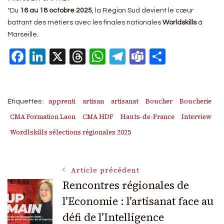
*Du
16 au 18 octobre 2025
, la Région Sud devient le cœur
battant des métiers avec les finales nationales
Worldskills
à
Marseille.
Facebook
LinkedIn
X
Threads
WhatsApp
Telegram
Teams
Partage
apprenti
artisan
artisanat
Boucher
Boucherie
Étiquettes :
CMA Formation Laon
CMA HDF
Hauts-de-France
Interview
Wordlskills sélections régionales 2025
Navigation
Article précédent
Rencontres régionales de
l’Economie : l’artisanat face au
des
défi de l’Intelligence