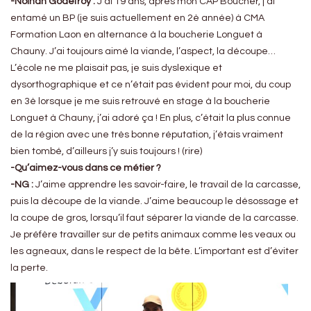
-Nolhan Godefroy :
J’ai 19 ans, après mon CAP Boucher, j’ai
entamé un BP (je suis actuellement en 2è année) à CMA
Formation Laon en alternance à la boucherie Longuet à
Chauny. J’ai toujours aimé la viande, l’aspect, la découpe…
L’école ne me plaisait pas, je suis dyslexique et
dysorthographique et ce n’était pas évident pour moi, du coup
en 3è lorsque je me suis retrouvé en stage à la boucherie
Longuet à Chauny, j’ai adoré ça ! En plus, c’était la plus connue
de la région avec une très bonne réputation, j’étais vraiment
bien tombé, d’ailleurs j’y suis toujours ! (rire)
-Qu’aimez-vous dans ce métier ?
-NG :
J’aime apprendre les savoir-faire, le travail de la carcasse,
puis la découpe de la viande. J’aime beaucoup le désossage et
la coupe de gros, lorsqu’il faut séparer la viande de la carcasse.
Je préfère travailler sur de petits animaux comme les veaux ou
les agneaux, dans le respect de la bête. L’important est d’éviter
la perte.