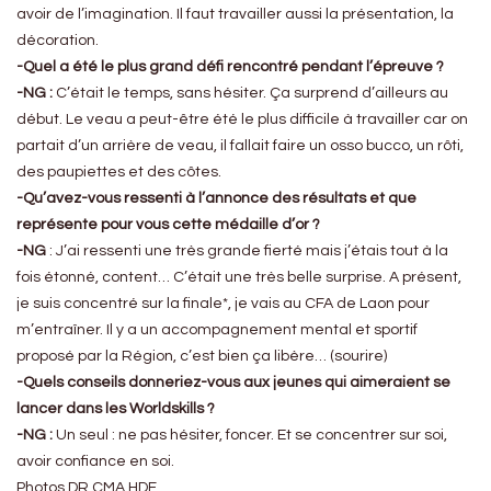
avoir de l’imagination. Il faut travailler aussi la présentation, la
décoration.
-Quel a été le plus grand défi rencontré pendant l’épreuve ?
-NG :
C’était le temps, sans hésiter. Ça surprend d’ailleurs au
début. Le veau a peut-être été le plus difficile à travailler car on
partait d’un arrière de veau, il fallait faire un osso bucco, un rôti,
des paupiettes et des côtes.
-Qu’avez-vous ressenti à l’annonce des résultats et que
représente pour vous cette médaille d’or ?
-NG
: J’ai ressenti une très grande fierté mais j’étais tout à la
fois étonné, content… C’était une très belle surprise. A présent,
je suis concentré sur la finale*, je vais au CFA de Laon pour
m’entraîner. Il y a un accompagnement mental et sportif
proposé par la Région, c’est bien ça libère… (sourire)
-Quels conseils donneriez-vous aux jeunes qui aimeraient se
lancer dans les Worldskills ?
-NG :
Un seul : ne pas hésiter, foncer. Et se concentrer sur soi,
avoir confiance en soi.
Photos DR CMA HDF