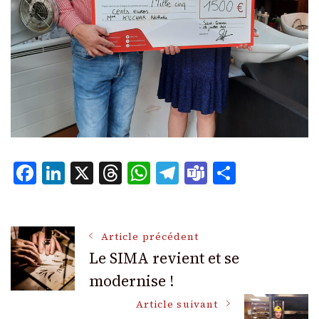
Facebook
LinkedIn
X
Threads
WhatsApp
Telegram
Teams
Partage
Navigation
Article précédent
Le SIMA revient et se
modernise !
des
Article suivant