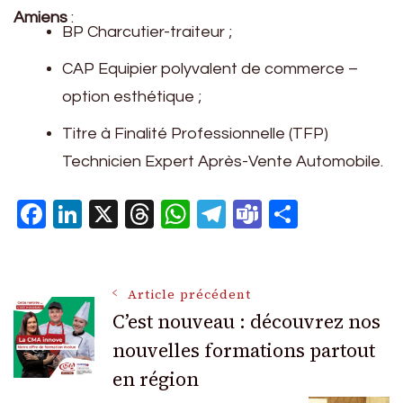
Amiens
:
BP Charcutier-traiteur ;
CAP Equipier polyvalent de commerce –
option esthétique ;
Titre à Finalité Professionnelle (TFP)
Technicien Expert Après-Vente Automobile.
Facebook
LinkedIn
X
Threads
WhatsApp
Telegram
Teams
Partage
Navigation
Article précédent
C’est nouveau : découvrez nos
nouvelles formations partout
des
en région