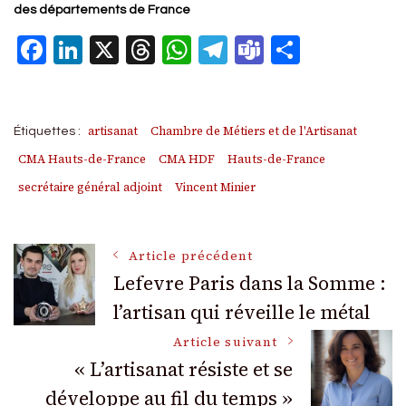
des départements de France
Facebook
LinkedIn
X
Threads
WhatsApp
Telegram
Teams
Partage
artisanat
Chambre de Métiers et de l'Artisanat
Étiquettes :
CMA Hauts-de-France
CMA HDF
Hauts-de-France
secrétaire général adjoint
Vincent Minier
Navigation
Article précédent
Lefevre Paris dans la Somme :
l’artisan qui réveille le métal
des
Article suivant
articles
« L’artisanat résiste et se
développe au fil du temps »