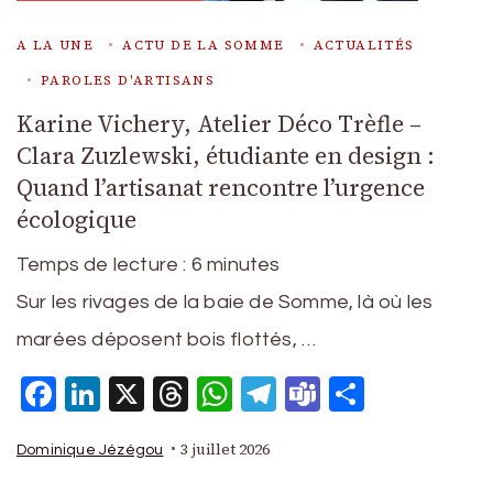
A LA UNE
ACTU DE LA SOMME
ACTUALITÉS
PAROLES D'ARTISANS
Karine Vichery, Atelier Déco Trèfle –
Clara Zuzlewski, étudiante en design :
Quand l’artisanat rencontre l’urgence
écologique
Temps de lecture :
6
minutes
Sur les rivages de la baie de Somme, là où les
marées déposent bois flottés, …
Facebook
LinkedIn
X
Threads
WhatsApp
Telegram
Teams
Partage
3 juillet 2026
Dominique Jézégou