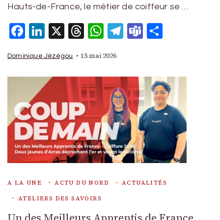
Hauts-de-France, le métier de coiffeur se …
Facebook
LinkedIn
X
Threads
WhatsApp
Telegram
Teams
Partage
15 mai 2026
Dominique Jézégou
A LA UNE
ACTU DU NORD
ACTUALITÉS
ATELIERS DES SAVOIRS
Un des Meilleurs Apprentis de France