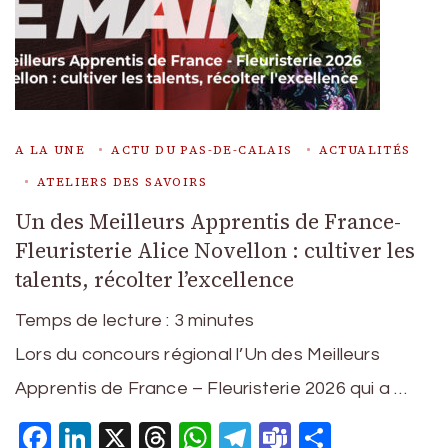
A LA UNE
ACTU DU PAS-DE-CALAIS
ACTUALITÉS
ATELIERS DES SAVOIRS
Un des Meilleurs Apprentis de France-
Fleuristerie Alice Novellon : cultiver les
talents, récolter l’excellence
Temps de lecture :
3
minutes
Lors du concours régional l’Un des Meilleurs
Apprentis de France – Fleuristerie 2026 qui a …
Facebook
LinkedIn
X
Threads
WhatsApp
Telegram
Teams
Partage