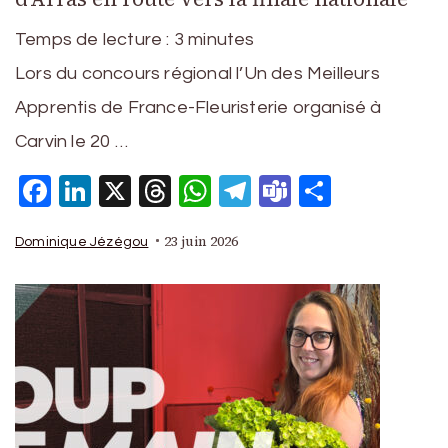
Temps de lecture :
3
minutes
Lors du concours régional l’Un des Meilleurs
Apprentis de France-Fleuristerie organisé à
Carvin le 20 …
Facebook
LinkedIn
X
Threads
WhatsApp
Telegram
Teams
Partage
23 juin 2026
Dominique Jézégou