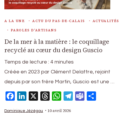
A LA UNE
ACTU DU PAS-DE-CALAIS
ACTUALITÉS
PAROLES D'ARTISANS
De la mer à la matière : le coquillage
recyclé au cœur du design Guscio
Temps de lecture :
4
minutes
Créée en 2023 par Clément Delattre, rejoint
depuis par son frère Martin, Guscio est une …
Facebook
LinkedIn
X
Threads
WhatsApp
Telegram
Teams
Partage
10 avril 2026
Dominique Jézégou