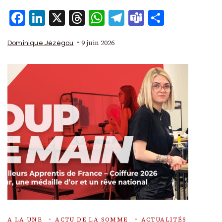
Facebook
LinkedIn
X
Threads
WhatsApp
Telegram
Teams
Partage
9 juin 2026
Dominique Jézégou
A LA UNE
ACTU DE LA SOMME
ACTUALITÉS