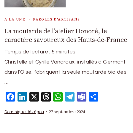
A LA UNE
PAROLES D'ARTISANS
La moutarde de l’atelier Honoré, le
caractère savoureux des Hauts-de-France
Temps de lecture :
5
minutes
Christelle et Cyrille Vandroux, installés à Clermont
dans l’Oise, fabriquent la seule moutarde bio des
…
Facebook
LinkedIn
X
Threads
WhatsApp
Telegram
Teams
Partage
27 septembre 2024
Dominique Jézégou