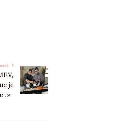
vant
MEV,
ue je
e ! »