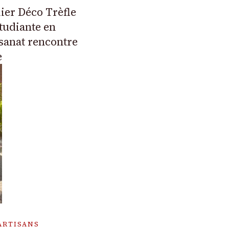
ier Déco Trèfle
tudiante en
isanat rencontre
e
ARTISANS