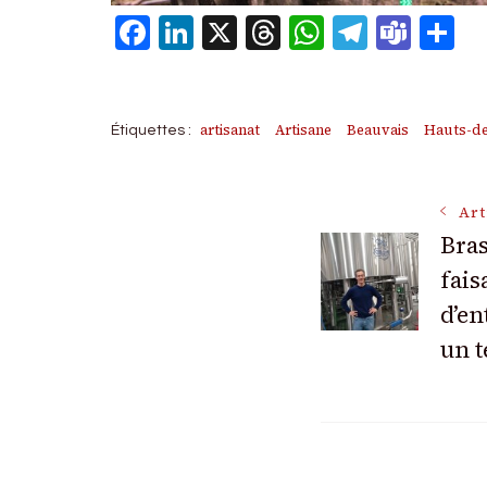
Facebook
LinkedIn
X
Threads
WhatsAp
Telegr
Tea
P
artisanat
Artisane
Beauvais
Hauts-de
Étiquettes :
Navigat
Art
Bras
fais
des
d’en
articles
un t