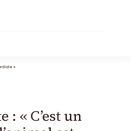
rdiale »
 : « C’est un