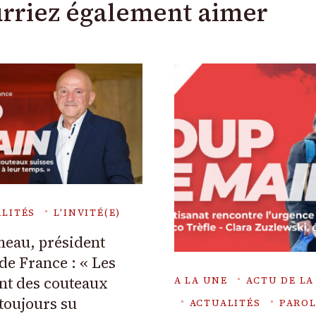
rriez également aimer
LITÉS
L'INVITÉ(E)
neau, président
 de France : « Les
ont des couteaux
A LA UNE
ACTU DE L
 toujours su
ACTUALITÉS
PAROL