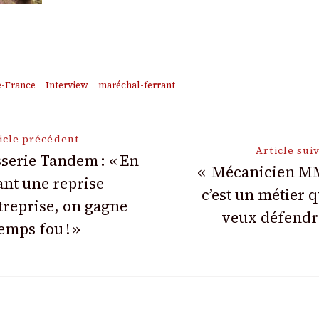
p
am
ms
artager
-France
Interview
maréchal-ferrant
ion
icle précédent
Article sui
serie Tandem : « En
« Mécanicien M
ant une reprise
c’est un métier q
treprise, on gagne
veux défendr
emps fou ! »