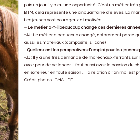
puis un jour il y a eu une opportunité. C’est un métier très 
BTM, cela représente une cinquantaine d’élèves. La maréc
Les jeunes sont courageux et motivés.
– Le métier a-t-il beaucoup changé ces dernières année
-JJ
: Le métier a beaucoup changé, notamment parce qu
aussi les matériaux (composite, silicone).
–
Quelles sont les perspectives d’emploi pour les jeunes q
-JJ :
Il y a une très demande de maréchaux-ferrants sur le
avoir peur de se lancer. Il faut aussi avoir la passion du 
en extérieur en toute saison … la relation à l’animal est p
Crédit photos : CMA HDF