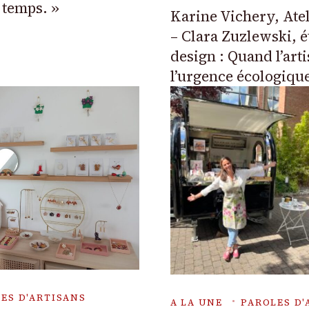
 temps. »
Karine Vichery, Atel
– Clara Zuzlewski, é
design : Quand l’art
l’urgence écologiqu
ES D'ARTISANS
A LA UNE
PAROLES D'