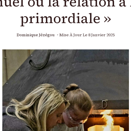
el où la relation à 
primordiale »
Dominique Jézégou
Mise À Jour Le
8 Janvier 2025