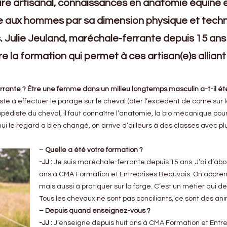
ire artisanal, connaissances en anatomie équine 
aux hommes par sa dimension physique et techni
. Julie Jeuland, maréchale-ferrante depuis 15 an
 la formation qui permet à ces artisan(e)s alliant l
rante ? Être une femme dans un milieu longtemps masculin a-t-il ét
ste à effectuer le parage sur le cheval (ôter l’excèdent de corne sur l
opédiste du cheval, il faut connaître l’anatomie, la bio mécanique po
i le regard a bien changé, on arrive d’ailleurs à des classes avec plus
–
Quelle a été votre formation ?
-JJ :
Je suis maréchale-ferrante depuis 15 ans. J’ai d’abo
ans à CMA Formation et Entreprises Beauvais. On apprend 
mais aussi à pratiquer sur la forge. C’est un métier qui d
Tous les chevaux ne sont pas conciliants, ce sont des anim
– Depuis quand enseignez-vous ?
-JJ :
J’enseigne depuis huit ans à CMA Formation et Entr