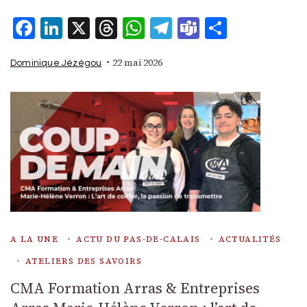
Facebook
LinkedIn
X
Threads
WhatsApp
Telegram
Teams
Partage
22 mai 2026
Dominique Jézégou
A LA UNE
ACTU DU PAS-DE-CALAIS
ACTUALITÉS
ATELIERS DES SAVOIRS
CMA Formation Arras & Entreprises