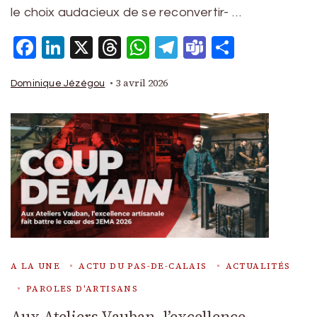
le choix audacieux de se reconvertir- …
Facebook
LinkedIn
X
Threads
WhatsApp
Telegram
Teams
Partage
3 avril 2026
Dominique Jézégou
A LA UNE
ACTU DU PAS-DE-CALAIS
ACTUALITÉS
PAROLES D'ARTISANS
Aux Ateliers Vauban, l’excellence