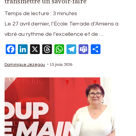
transmettre un savoir-faire
Temps de lecture :
3
minutes
Le 27 avril dernier, l’École Terrade d’Amiens a
vibré au rythme de l’excellence et de …
Facebook
LinkedIn
X
Threads
WhatsApp
Telegram
Teams
Partage
15 juin 2026
Dominique Jézégou