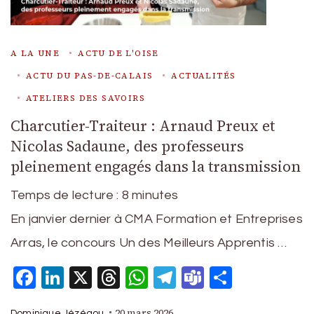
A LA UNE
ACTU DE L'OISE
ACTU DU PAS-DE-CALAIS
ACTUALITÉS
ATELIERS DES SAVOIRS
Charcutier-Traiteur : Arnaud Preux et
Nicolas Sadaune, des professeurs
pleinement engagés dans la transmission
Temps de lecture :
8
minutes
En janvier dernier à CMA Formation et Entreprises
Arras, le concours Un des Meilleurs Apprentis …
Facebook
LinkedIn
X
Threads
WhatsApp
Telegram
Teams
Partage
20 mars 2026
Dominique Jézégou