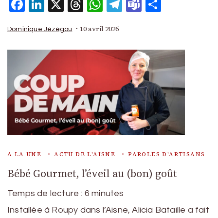
Facebook
LinkedIn
X
Threads
WhatsApp
Telegram
Teams
Partage
10 avril 2026
Dominique Jézégou
A LA UNE
ACTU DE L'AISNE
PAROLES D'ARTISANS
Bébé Gourmet, l’éveil au (bon) goût
Temps de lecture :
6
minutes
Installée à Roupy dans l’Aisne, Alicia Bataille a fait