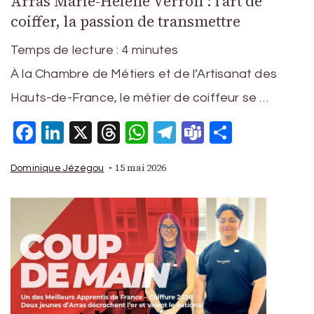
Arras Marie-Hélène Verron : l’art de
coiffer, la passion de transmettre
Temps de lecture :
4
minutes
À la Chambre de Métiers et de l’Artisanat des
Hauts-de-France, le métier de coiffeur se …
Facebook
LinkedIn
X
Threads
WhatsApp
Telegram
Teams
Partage
15 mai 2026
Dominique Jézégou