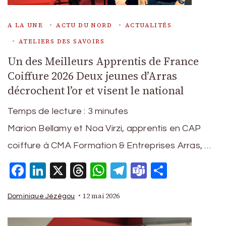
A LA UNE
ACTU DU NORD
ACTUALITÉS
ATELIERS DES SAVOIRS
Un des Meilleurs Apprentis de France
Coiffure 2026 Deux jeunes d’Arras
décrochent l’or et visent le national
Temps de lecture :
3
minutes
Marion Bellamy et Noa Virzi, apprentis en CAP
coiffure à CMA Formation & Entreprises Arras, …
Facebook
LinkedIn
X
Threads
WhatsApp
Telegram
Teams
Partage
12 mai 2026
Dominique Jézégou