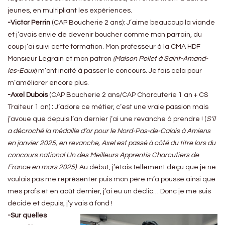
jeunes, en multipliant les expériences.
-Victor Perrin
(CAP Boucherie 2 ans): J’aime beaucoup la viande
et j’avais envie de devenir boucher comme mon parrain, du
coup j’ai suivi cette formation. Mon professeur à la CMA HDF
Monsieur Legrain et mon patron
(Maison Pollet à Saint-Amand-
les-Eaux
) m’ont incité à passer le concours. Je fais cela pour
m’améliorer encore plus.
-Axel Dubois
(CAP Boucherie 2 ans/CAP Charcuterie 1 an + CS
Traiteur 1 an)
:
J’adore ce métier, c’est une vraie passion mais
j’avoue que depuis l’an dernier j’ai une revanche à prendre ! (
S’il
a décroché la médaille d’or pour le Nord-Pas-de-Calais à Amiens
en janvier 2025, en revanche, Axel est passé à côté du titre lors du
concours national Un des Meilleurs Apprentis Charcutiers de
France en mars 2025)
. Au début, j’étais tellement déçu que je ne
voulais pas me représenter puis mon père m’a poussé ainsi que
mes profs et en août dernier, j’ai eu un déclic… Donc je me suis
décidé et depuis, j’y vais à fond !
-Sur quelles