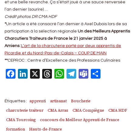
et une belle revanche. Ça s’était joué à une sauce renversée
l’an dernier (sourire) …
Crédit photos DR CMA HDF
*
Un article a été consacré l’an dernier à Axel Dubois lors de sa
participation à la sélection régionale
Un des
Meilleurs Apprentis
Charcutiers Traiteurs de France le 21 janvier 2025 à
Amiens :
L’art de la charcuterie porté par deux apprentis de
Picardie et du Nord-Pas-de-Calais – COUP DE MAIN
**
CEPROC : Centre d’Excellence des Professions Culinaires
Facebook
LinkedIn
X
Threads
WhatsApp
Telegram
Teams
Partage
apprenti
artisanat
Boucherie
Étiquettes :
charcuterie traiteur
CMA Arras
CMA Compiègne
CMA HDF
CMA Tourcoing
concours du Meilleur Apprenti de France
formation
Hauts-de-France