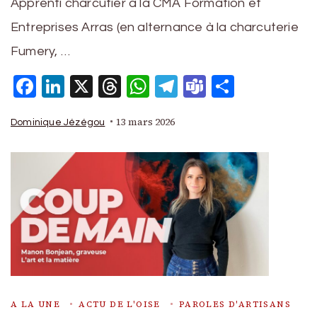
Apprenti charcutier à la CMA Formation et
Entreprises Arras (en alternance à la charcuterie
Fumery, …
Facebook
LinkedIn
X
Threads
WhatsApp
Telegram
Teams
Partage
13 mars 2026
Dominique Jézégou
A LA UNE
ACTU DE L'OISE
PAROLES D'ARTISANS