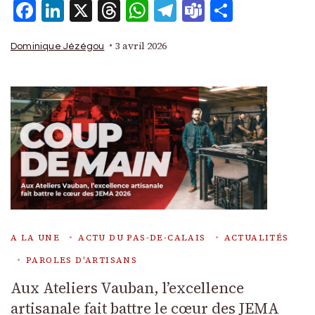
Facebook
LinkedIn
X
Threads
WhatsApp
Telegram
Teams
Partage
3 avril 2026
Dominique Jézégou
A LA UNE
ACTU DU PAS-DE-CALAIS
ACTUALITÉS
PAROLES D'ARTISANS
Aux Ateliers Vauban, l’excellence
artisanale fait battre le cœur des JEMA