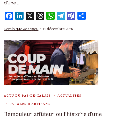
d’une …
Facebook
LinkedIn
X
Threads
WhatsApp
Telegram
Teams
Partage
12 décembre 2025
Dominique Jézégou
ACTU DU PAS-DE-CALAIS
ACTUALITÉS
PAROLES D'ARTISANS
Rémouleur affûteur ou l’histoire d’une