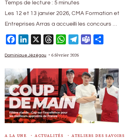
Temps de lecture :
5
minutes
Les 12 et 13 janvier 2026, CMA Formation et
Entreprises Arras a accueilli les concours …
Facebook
LinkedIn
X
Threads
WhatsApp
Telegram
Teams
Partage
6 février 2026
Dominique Jézégou
A LA UNE
ACTUALITÉS
ATELIERS DES SAVOIRS