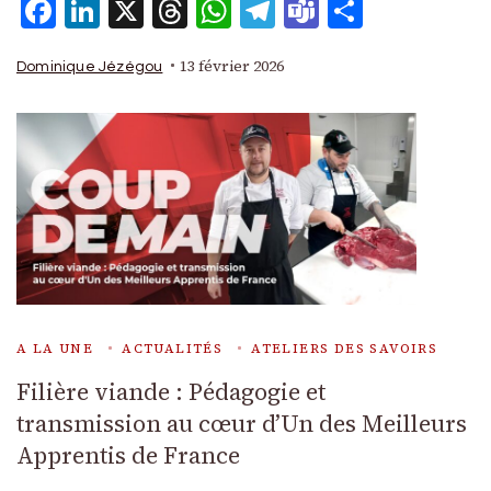
Facebook
LinkedIn
X
Threads
WhatsApp
Telegram
Teams
Partage
13 février 2026
Dominique Jézégou
A LA UNE
ACTUALITÉS
ATELIERS DES SAVOIRS
Filière viande : Pédagogie et
transmission au cœur d’Un des Meilleurs
Apprentis de France