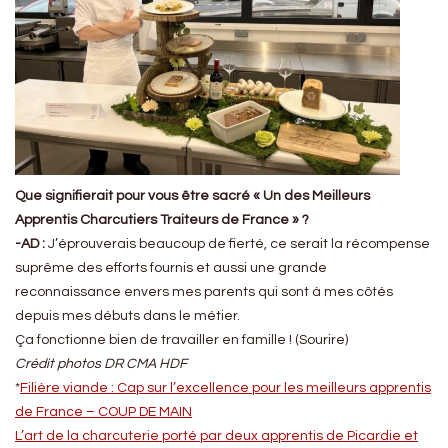
Que signifierait pour vous être sacré « Un des Meilleurs
Apprentis Charcutiers Traiteurs de France » ?
-AD :
J’éprouverais beaucoup de fierté, ce serait la récompense
suprême des efforts fournis et aussi une grande
reconnaissance envers mes parents qui sont à mes côtés
depuis mes débuts dans le métier.
Ça fonctionne bien de travailler en famille ! (Sourire)
Crédit photos DR CMA HDF
*
Filière viande : Cap sur l’excellence pour les meilleurs apprentis
de France – COUP DE MAIN
L’art de la charcuterie porté par deux apprentis de Picardie et