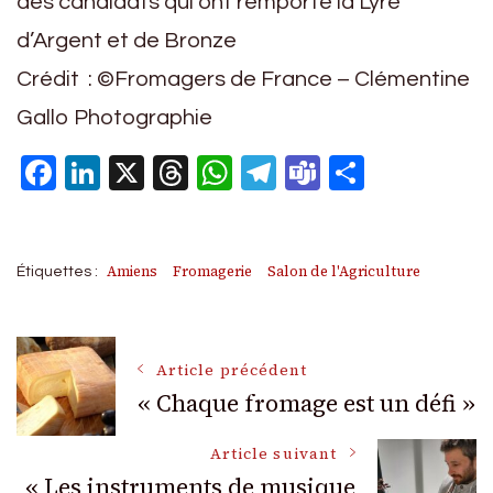
des candidats qui ont remporté la Lyre
d’Argent et de Bronze
Crédit : ©Fromagers de France – Clémentine
Gallo Photographie
Facebook
LinkedIn
X
Threads
WhatsApp
Telegram
Teams
Partage
Amiens
Fromagerie
Salon de l'Agriculture
Étiquettes :
Navigation
Article précédent
« Chaque fromage est un défi »
des
Article suivant
« Les instruments de musique