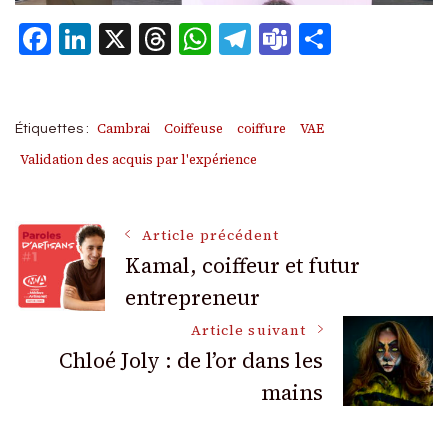
Facebook
LinkedIn
X
Threads
WhatsApp
Telegram
Teams
Partage
Cambrai
Coiffeuse
coiffure
VAE
Étiquettes :
Validation des acquis par l'expérience
Navigation
Article précédent
Kamal, coiffeur et futur
entrepreneur
des
Article suivant
articles
Chloé Joly : de l’or dans les
mains