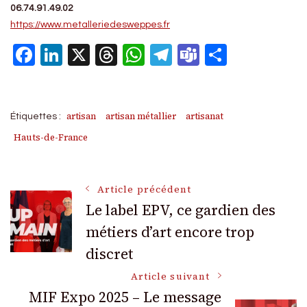
06.74.91.49.02
https://www.metalleriedesweppes.fr
Facebook
LinkedIn
X
Threads
WhatsApp
Telegram
Teams
Partage
artisan
artisan métallier
artisanat
Étiquettes :
Hauts-de-France
Navigation
Article précédent
Le label EPV, ce gardien des
métiers d’art encore trop
des
discret
articles
Article suivant
MIF Expo 2025 – Le message