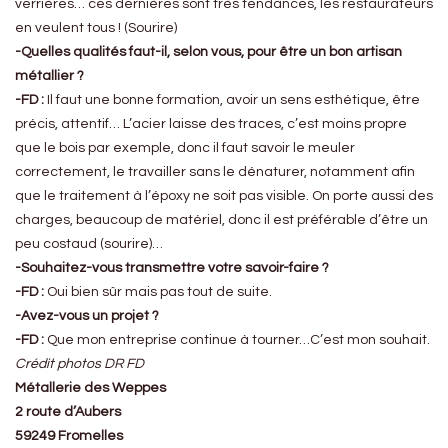
verrières… ces dernières sont très tendances, les restaurateurs
en veulent tous ! (Sourire)
-Quelles qualités faut-il, selon vous, pour être un bon artisan
métallier ?
-FD :
Il faut une bonne formation, avoir un sens esthétique, être
précis, attentif… L’acier laisse des traces, c’est moins propre
que le bois par exemple, donc il faut savoir le meuler
correctement, le travailler sans le dénaturer, notamment afin
que le traitement à l’époxy ne soit pas visible. On porte aussi des
charges, beaucoup de matériel, donc il est préférable d’être un
peu costaud (sourire)…
-Souhaitez-vous transmettre votre savoir-faire ?
-FD :
Oui bien sûr mais pas tout de suite.
-Avez-vous un projet ?
-FD :
Que mon entreprise continue à tourner…C’est mon souhait.
Crédit photos DR FD
Métallerie des Weppes
2 route d’Aubers
59249 Fromelles