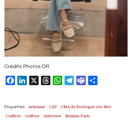
Crédits Photos DR
Facebook
LinkedIn
X
Threads
WhatsApp
Telegram
Teams
Partage
artisanat
CAP
CMA de Boulogne-sur-Mer
Étiquettes :
Coiffeur
coiffure
Interview
Maxime Paris