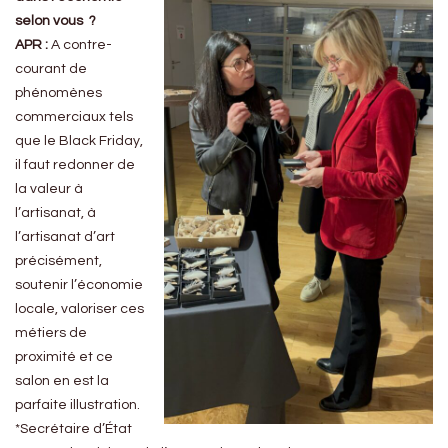
selon vous ?
APR :
A contre-
courant de
phénomènes
commerciaux tels
que le Black Friday,
il faut redonner de
la valeur à
l’artisanat, à
l’artisanat d’art
précisément,
soutenir l’économie
locale, valoriser ces
métiers de
proximité et ce
salon en est la
parfaite illustration.
*Secrétaire d’État