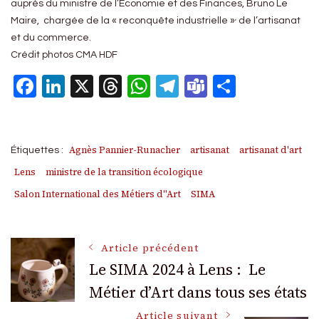
auprès du ministre de l’Economie et des Finances, Bruno Le
,
Maire, chargée de la « reconquête industrielle »
de l’artisanat
et du commerce.
Crédit photos CMA HDF
Facebook
LinkedIn
X
Threads
WhatsApp
Telegram
Teams
Partage
Agnès Pannier-Runacher
artisanat
artisanat d'art
Étiquettes :
Lens
ministre de la transition écologique
Salon International des Métiers d''Art
SIMA
Navigation
Article précédent
Le SIMA 2024 à Lens : Le
Métier d’Art dans tous ses états
des
Article suivant