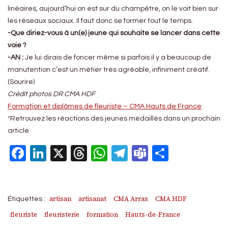
linéaires, aujourd’hui on est sur du champêtre, on le voit bien sur
les réseaux sociaux. Il faut donc se former tout le temps.
-Que diriez-vous à un(e) jeune qui souhaite se lancer dans cette
voie ?
-AN :
Je lui dirais de foncer même si parfois il y a beaucoup de
manutention c’est un métier très agréable, infiniment créatif.
(Sourire)
Crédit photos DR CMA HDF
Formation et diplômes de fleuriste – CMA Hauts de France
*Retrouvez les réactions des jeunes médaillés dans un prochain
article
Facebook
LinkedIn
X
Threads
WhatsApp
Telegram
Teams
Partage
artisan
artisanat
CMA Arras
CMA HDF
Étiquettes :
fleuriste
fleuristerie
formation
Hauts-de-France