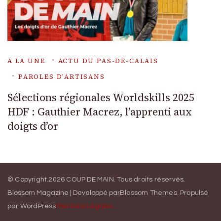
A LA UNE
ACTU DU PAS-DE-CALAIS
PAROLES D'ARTISANS
Sélections régionales Worldskills 2025
HDF : Gauthier Macrez, l’apprenti aux
doigts d’or
© Copyright.2026
COUP DE MAIN
. Tous droits réservés.
Blossom Magazine | Developpé par
Blossom Themes
.
Propulsé
par
WordPress
Mentions Légales