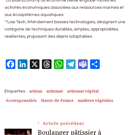
*La Blue Economy ou économie bleue englobe toutes les
activités économiques associées aux ressources marines et
aux écosystèmes aquatiques.
**Low Tech, littéralement basses technologies, désignent une
catégorie de techniques durables, simples, appropriables,
résilientes, proposant des objets adaptables.
Facebook
LinkedIn
X
Threads
WhatsApp
Telegram
Teams
Partage
artisan
artisanat
artisanat végétal
Étiquettes :
écoresponsable
Hauts-de-France
matières végétales
Navigation
Article précédent
Boulanger pâtissier à