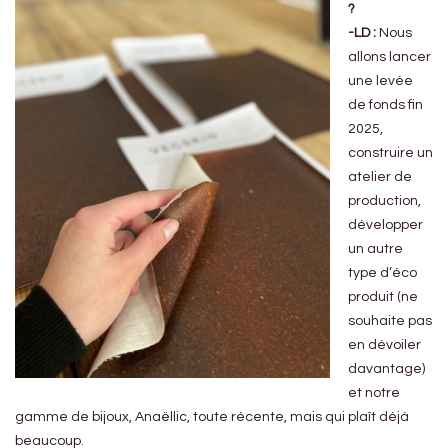
?
-LD :
Nous
allons lancer
une levée
de fonds fin
2025,
construire un
atelier de
production,
développer
un autre
type d’éco
produit (ne
souhaite pas
en dévoiler
davantage)
et notre
gamme de bijoux, Anaëllic, toute récente, mais qui plaît déjà
beaucoup.