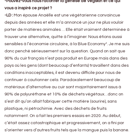
-Pouvez-vous nous raconter la genèse de Vegskin
et ce qui
vous a inspiré ce projet ?
-LD :
Mon épouse Anaëlle est une végétarienne convaincue
depuis des années et elle m’a annoncé un jour ne plus vouloir
porter de matières animales … Elle était vraiment déterminée à
trouver une alternative, quitte à l’imaginer. Nous étions aussi
sensibles à l’économie circulaire, à la Blue Economy*. Je me suis
donc penché sérieusement sur la question. Quand on sait que
90% du cuir français n’est pas produit en Europe mais dans des
pays où les gens (dont beaucoup d’enfants) travaillent dans des
conditions inacceptables, il est devenu difficile pour nous de
continuer à cautionner cela. Paradoxalement beaucoup de
matériaux d’alternative au cuir sont majoritairement issus à
90% de polyuréthane et 10% de déchets végétaux…donc on
s’est dit qu’on allait fabriquer cette matière (sourire), sans
plastique, ni pétrochimie. Avec des déchets de fruits
notamment. On a fait les premiers essais en 2020. Au début,
c’était assez catastrophique et progressivement, on a fini par
s’orienter vers d’autres fruits tels que la mangue puis la banane.