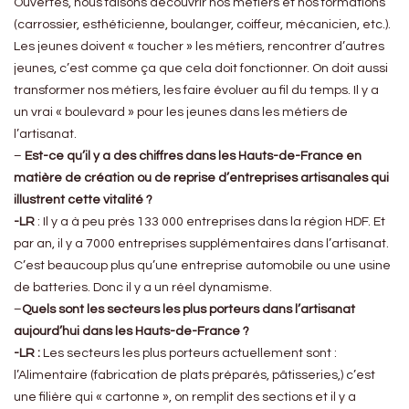
Ouvertes, nous faisons découvrir nos métiers et nos formations
(carrossier, esthéticienne, boulanger, coiffeur, mécanicien, etc.).
Les jeunes doivent « toucher » les métiers, rencontrer d’autres
jeunes, c’est comme ça que cela doit fonctionner. On doit aussi
transformer nos métiers, les faire évoluer au fil du temps. Il y a
un vrai « boulevard » pour les jeunes dans les métiers de
l’artisanat.
–
Est-ce qu’il y a des chiffres dans les Hauts-de-France en
matière de création ou de reprise d’entreprises artisanales qui
illustrent cette vitalité ?
-LR
: Il y a à peu près 133 000 entreprises dans la région HDF. Et
par an, il y a 7000 entreprises supplémentaires dans l’artisanat.
C’est beaucoup plus qu’une entreprise automobile ou une usine
de batteries. Donc il y a un réel dynamisme.
–
Quels sont les secteurs les plus porteurs dans l’artisanat
aujourd’hui dans les Hauts-de-France ?
-LR :
Les secteurs les plus porteurs actuellement sont :
l’Alimentaire (fabrication de plats préparés, pâtisseries,) c’est
une filière qui « cartonne », on remplit des sections et il y a