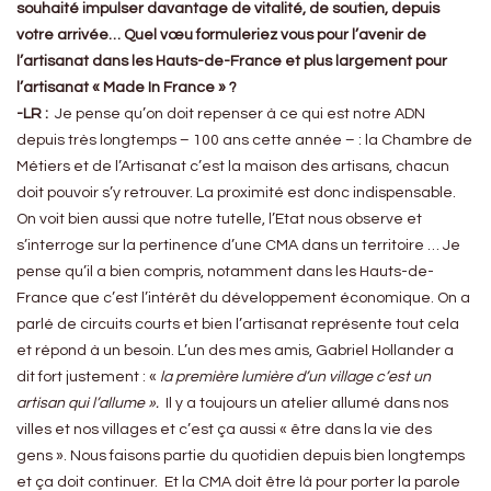
souhaité impulser davantage de vitalité, de soutien, depuis
votre arrivée… Quel vœu formuleriez vous pour l’avenir de
l’artisanat dans les Hauts-de-France et plus largement pour
l’artisanat « Made In France » ?
-LR :
Je pense qu’on doit repenser à ce qui est notre ADN
depuis très longtemps – 100 ans cette année – : la Chambre de
Métiers et de l’Artisanat c’est la maison des artisans, chacun
doit pouvoir s’y retrouver. La proximité est donc indispensable.
On voit bien aussi que notre tutelle, l’Etat nous observe et
s’interroge sur la pertinence d’une CMA dans un territoire … Je
pense qu’il a bien compris, notamment dans les Hauts-de-
France que c’est l’intérêt du développement économique. On a
parlé de circuits courts et bien l’artisanat représente tout cela
et répond à un besoin. L’un des mes amis, Gabriel Hollander a
dit fort justement : «
la première lumière d’un village c’est un
artisan qui l’allume ».
Il y a toujours un atelier allumé dans nos
villes et nos villages et c’est ça aussi « être dans la vie des
gens ». Nous faisons partie du quotidien depuis bien longtemps
et ça doit continuer. Et la CMA doit être là pour porter la parole