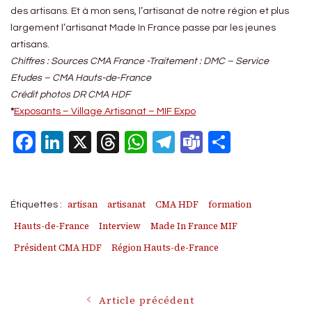
des artisans. Et à mon sens, l’artisanat de notre région et plus
largement l’artisanat Made In France passe par les jeunes
artisans.
Chiffres : Sources CMA France -Traitement : DMC – Service
Etudes – CMA Hauts-de-France
Crédit photos DR CMA HDF
*
Exposants – Village Artisanat – MIF Expo
Facebook
LinkedIn
X
Threads
WhatsApp
Telegram
Teams
Partage
artisan
artisanat
CMA HDF
formation
Étiquettes :
Hauts-de-France
Interview
Made In France MIF
Président CMA HDF
Région Hauts-de-France
Navigation
Article précédent