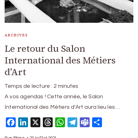
ARCHIVES
Le retour du Salon
International des Métiers
d’Art
Temps de lecture :
2
minutes
A vos agendas ! Cette année, le Salon
International des Métiers d’Art aura lieu les …
Facebook
LinkedIn
X
Threads
WhatsApp
Telegram
Teams
Partage
23 juillet 2021
Sun Shine