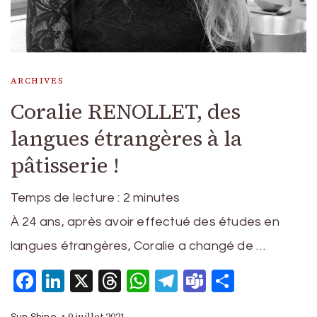
ARCHIVES
Coralie RENOLLET, des
langues étrangères à la
pâtisserie !
Temps de lecture :
2
minutes
À 24 ans, après avoir effectué des études en
langues étrangères, Coralie a changé de …
Facebook
LinkedIn
X
Threads
WhatsApp
Telegram
Teams
Partage
9 juillet 2021
Sun Shine