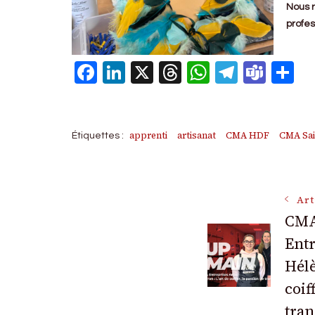
Nous r
profes
Facebook
LinkedIn
X
Threads
WhatsAp
Telegr
Tea
P
apprenti
artisanat
CMA HDF
CMA Sai
Étiquettes :
Navigat
Art
CMA
des
Entr
Hélè
articles
coif
tran