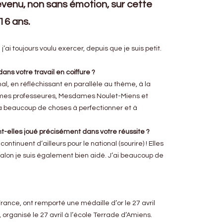
revenu, non sans émotion, sur cette
16 ans.
ai toujours voulu exercer, depuis que je suis petit.
s votre travail en coiffure ?
, en réfléchissant en parallèle au thème, à la
 mes professeures, Mesdames Noulet-Miens et
 y a beaucoup de choses à perfectionner et à
nt-elles joué précisément dans votre réussite ?
ntinuent d’ailleurs pour le national (sourire) ! Elles
salon je suis également bien aidé. J’ai beaucoup de
rance, ont remporté une médaille d’or le 27 avril
organisé le 27 avril à l’école Terrade d’Amiens.