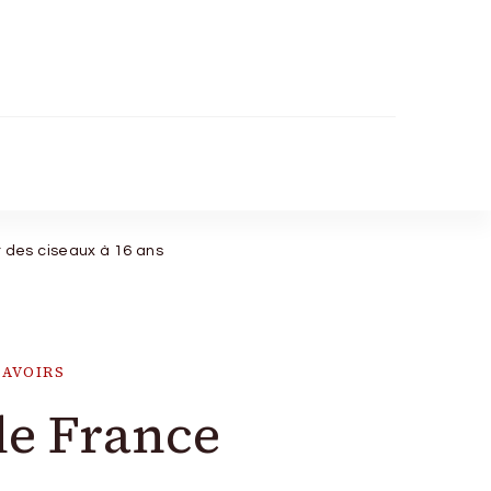
 des ciseaux à 16 ans
SAVOIRS
de France