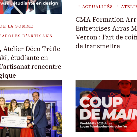
ACTUALITÉS
ATELI
CMA Formation Arr
DE LA SOMME
Entreprises Arras M
Verron : l’art de coif
PAROLES D'ARTISANS
de transmettre
 Atelier Déco Trèfle
ki, étudiante en
l’artisanat rencontre
ogique