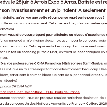
révu le 28 juin à Artois Expo à Arras. Batiste est 
son investissement et un joli talent. A seulement 
 médaille, qu’est-ce que cette récompense représente pour vous ?
ille est un accomplissement. Cela me rend fier, c’est un métier que j’
(émotion).
nt vous êtes-vous préparé pour atteindre ce niveau d’excellence dan
’ai commencé à m’entrainer deux mois avant pour le concours régional
ur, aux techniques. Cela représente beaucoup d’entrainement avec
t. On fait du coaching plutôt le lundi, on travaille les techniques. Il
iser.
rôle, vos professeures à CMA Formation & Entreprises Saint-Saulve, o
lles ont joué un rôle très important car elles m’aident beaucoup. Elles co
dent, canalisent bien mes idées. Ce sont de super conseillères ! Au 
 ! (Sourire)
t photos DR CMA HDF
ion coiffeur et CAP coiffure – CMA Hauts de France
jeunes apprentis, issus de presque tous les territoires des hauts-de-F
ors du concours Un des Meilleurs Apprentis de France – Coiffure 2026, 