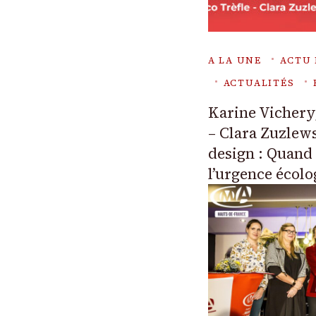
A LA UNE
ACTU 
ACTUALITÉS
Karine Vichery,
– Clara Zuzlews
design : Quand 
l’urgence écol