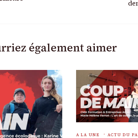
de
rriez également aimer
A LA UNE
ACTU DU PA