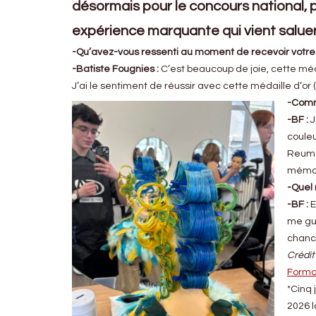
désormais pour le concours national, p
expérience marquante qui vient saluer 
-Qu’avez-vous ressenti au moment de recevoir votre
-Batiste Fougnies :
C’est beaucoup de joie, cette méda
J’ai le sentiment de réussir avec cette médaille d’or 
-Comme
-BF :
J
coule
Reumon
mémor
-Quel 
-BF :
E
me gui
chance
Crédi
Format
*Cinq 
2026 l