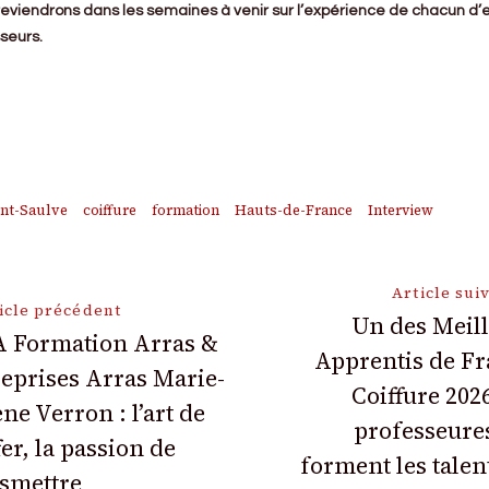
eviendrons dans les semaines à venir sur l’expérience de chacun d’
seurs.
p
am
ms
artager
nt-Saulve
coiffure
formation
Hauts-de-France
Interview
ion
Article sui
icle précédent
Un des Meil
 Formation Arras &
Apprentis de F
eprises Arras Marie-
Coiffure 202
ne Verron : l’art de
professeure
fer, la passion de
forment les talen
smettre