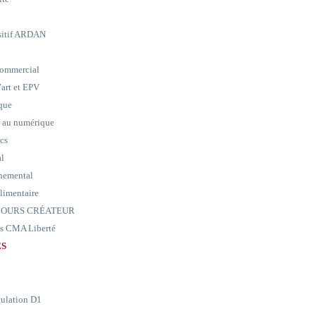
ositif ARDAN
commercial
art et EPV
ique
e au numérique
ics
al
nemental
alimentaire
ARCOURS CRÉATEUR
ass CMA Liberté
ES
culation D1