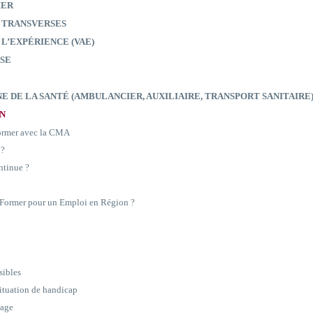
IER
 TRANSVERSES
 L’EXPÉRIENCE (VAE)
SE
E DE LA SANTÉ (AMBULANCIER, AUXILIAIRE, TRANSPORT SANITAIRE
ON
former avec la CMA
 ?
ntinue ?
e Former pour un Emploi en Région ?
sibles
situation de handicap
sage