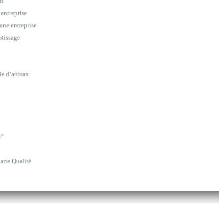
on
 entreprise
une entreprise
ntissage
le d’artisan
r”
arte Qualité