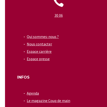


30 06
Qui sommes-nous ?
Nous contacter
Espace carrière
Espace presse
INFOS
Agenda
Le magazine Coup de main