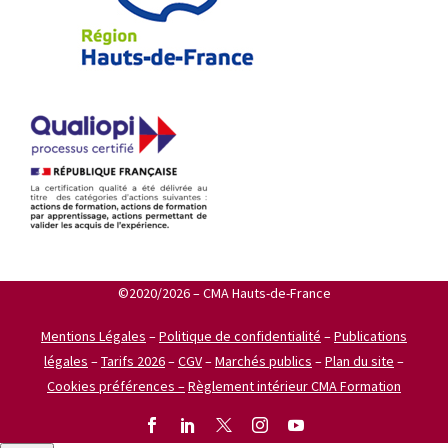
©2020/2026 – CMA Hauts-de-France
Mentions Légales
–
Politique de confidentialité
–
Publications
légales
–
Tarifs 2026
–
CGV
–
Marchés publics
–
Plan du site
–
Cookies préférences –
Règlement intérieur CMA Formation