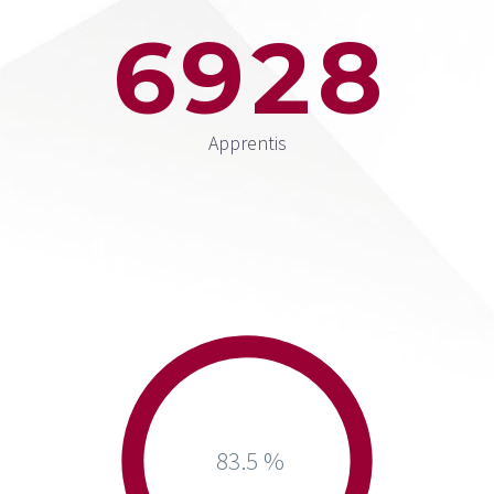
6
9
2
8
Apprentis
83.5 %