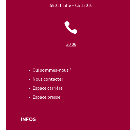
59011 Lille – CS 12010


30 06
Qui sommes-nous ?
Nous contacter
Espace carrière
Espace presse
INFOS