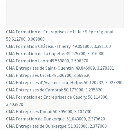
CMA Formation et Entreprises de Lille / Siège régional:
50.612700
,
3.069800
CMA Formation Château-Thierry:
49.051800
,
3.391100
CMA Formation de La Capelle:
49.975700
,
3.916900
CMA Formation Laon:
49.569800
,
3.596370
CMA Entreprises de Saint-Quentin:
49.846909
,
3.278301
CMA Entreprises Urcel:
49.506700
,
3.569630
CMA Entreprises d\'Avesnes-sur-Helpe:
50.120232
,
3.927390
CMA Entreprises de Cambrai:
50.177000
,
3.235820
CMA Formation et Entreprises de Caudry:
50.114300
,
3.403820
CMA Entreprises Douai:
50.395000
,
3.104730
CMA Formation de Dunkerque:
51.043000
,
2.379620
CMA Entreprises de Dunkerque:
51.033000
,
2.377000