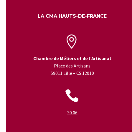
LA CMA HAUTS-DE-FRANCE


Chambre de Métiers et de l’Artisanat
Place des Artisans
59011 Lille – CS 12010


30 06