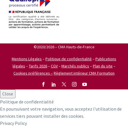
©2020/2026 – CMA Hauts-de-France
Mentions Légales
–
Politique de confidentialité
–
Publications
légales
–
Tarifs 2026
–
CGV
–
Marchés publics
–
Plan du site
–
Cookies préférences –
Règlement intérieur CMA Formation
Close
Politique de confidentialité
En poursuivant votre navigation, vous acceptez l'utilisation de
services tiers pouvant installer des cookies.
Privacy Policy