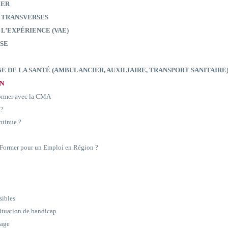
IER
 TRANSVERSES
 L’EXPÉRIENCE (VAE)
SE
E DE LA SANTÉ (AMBULANCIER, AUXILIAIRE, TRANSPORT SANITAIRE
ON
former avec la CMA
 ?
ntinue ?
e Former pour un Emploi en Région ?
sibles
situation de handicap
sage