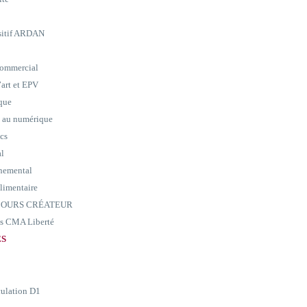
ositif ARDAN
commercial
art et EPV
ique
e au numérique
ics
al
nemental
alimentaire
ARCOURS CRÉATEUR
ass CMA Liberté
ES
culation D1