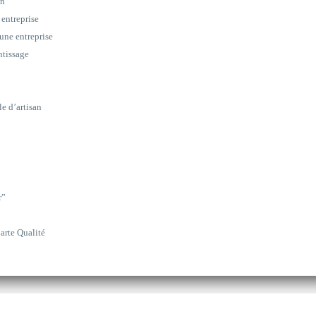
on
 entreprise
une entreprise
ntissage
le d’artisan
r”
arte Qualité