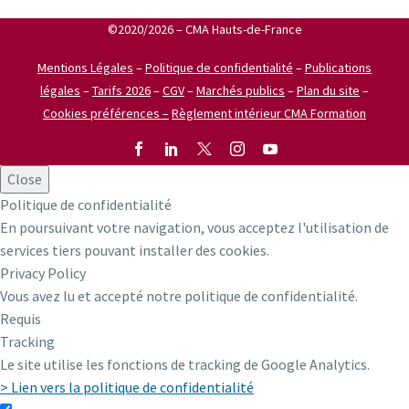
©2020/2026 – CMA Hauts-de-France
Mentions Légales
–
Politique de confidentialité
–
Publications
légales
–
Tarifs 2026
–
CGV
–
Marchés publics
–
Plan du site
–
Cookies préférences –
Règlement intérieur CMA Formation
Close
Politique de confidentialité
En poursuivant votre navigation, vous acceptez l'utilisation de
services tiers pouvant installer des cookies.
Privacy Policy
Vous avez lu et accepté notre politique de confidentialité.
Requis
Tracking
Le site utilise les fonctions de tracking de Google Analytics.
> Lien vers la politique de confidentialité