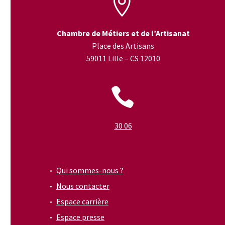


Chambre de Métiers et de l’Artisanat
Place des Artisans
59011 Lille – CS 12010


30 06
Qui sommes-nous ?
Nous contacter
Espace carrière
Espace presse