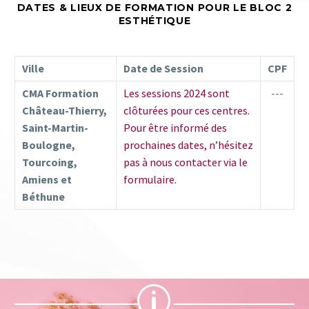
DATES & LIEUX DE FORMATION POUR LE BLOC 2
ESTHÉTIQUE
Ville
Date de Session
CPF
CMA Formation
Les sessions 2024 sont
---
Château-Thierry,
clôturées pour ces centres.
Saint-Martin-
Pour être informé des
Boulogne,
prochaines dates, n’hésitez
Tourcoing,
pas à nous contacter via le
Amiens et
formulaire.
Béthune
p
p