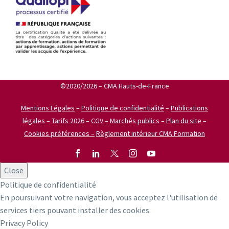
©2020/2026 – CMA Hauts-de-France
Mentions Légales
–
Politique de confidentialité
–
Publications
légales
–
Tarifs 2026
–
CGV
–
Marchés publics
–
Plan du site
–
Cookies préférences –
Règlement intérieur CMA Formation
Close
Politique de confidentialité
En poursuivant votre navigation, vous acceptez l'utilisation de
services tiers pouvant installer des cookies.
Privacy Policy