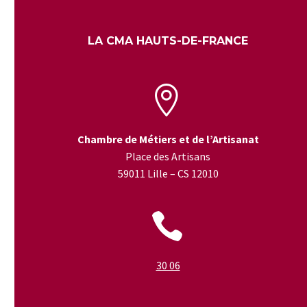
LA CMA HAUTS-DE-FRANCE


Chambre de Métiers et de l’Artisanat
Place des Artisans
59011 Lille – CS 12010


30 06