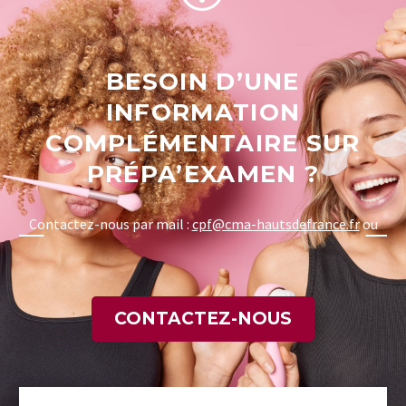
BESOIN D’UNE
INFORMATION
COMPLÉMENTAIRE SUR
PRÉPA’EXAMEN ?
Contactez-nous par mail :
cpf@cma-hautsdefrance.fr
ou
CONTACTEZ-NOUS