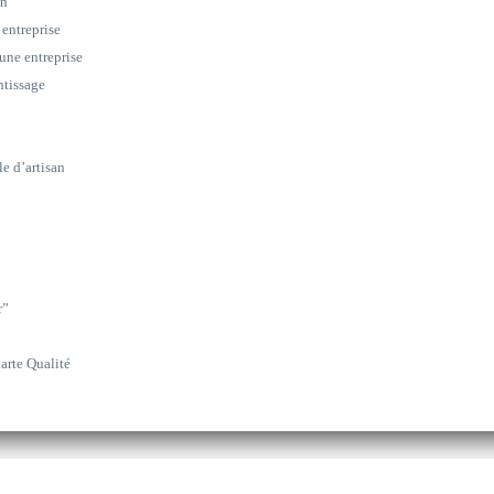
on
 entreprise
une entreprise
ntissage
le d’artisan
r”
arte Qualité