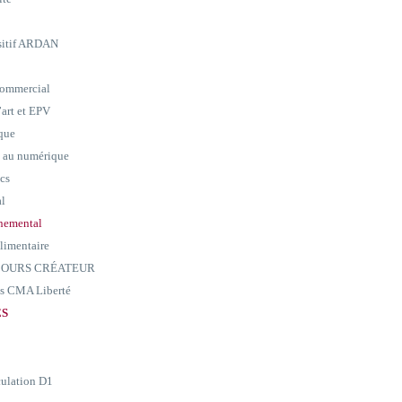
ositif ARDAN
commercial
art et EPV
ique
e au numérique
ics
al
nemental
alimentaire
ARCOURS CRÉATEUR
ass CMA Liberté
ES
culation D1