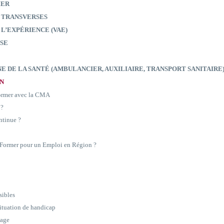
IER
 TRANSVERSES
 L’EXPÉRIENCE (VAE)
SE
E DE LA SANTÉ (AMBULANCIER, AUXILIAIRE, TRANSPORT SANITAIRE
ON
former avec la CMA
 ?
ntinue ?
e Former pour un Emploi en Région ?
sibles
situation de handicap
sage