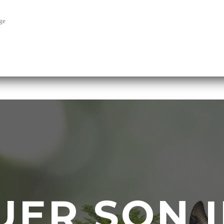
ge
UER SON 