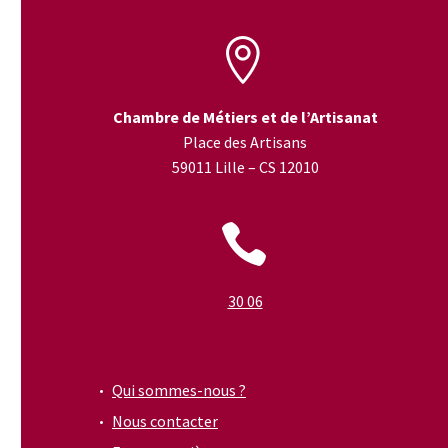


Chambre de Métiers et de l’Artisanat
Place des Artisans
59011 Lille – CS 12010


30 06
Qui sommes-nous ?
Nous contacter