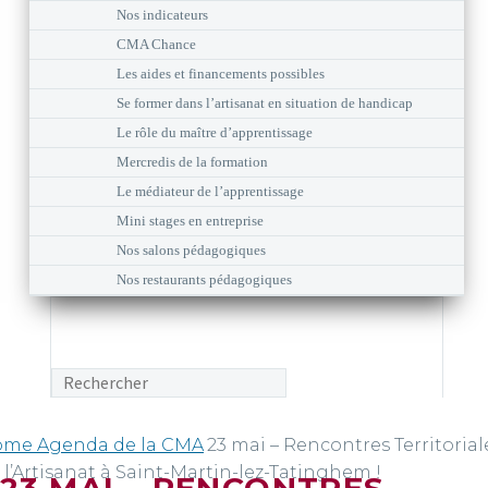
Nos indicateurs
CMA Chance
Les aides et financements possibles
Se former dans l’artisanat en situation de handicap
Le rôle du maître d’apprentissage
Mercredis de la formation
Le médiateur de l’apprentissage
Mini stages en entreprise
Nos salons pédagogiques
Nos restaurants pédagogiques
ome
Agenda de la CMA
23 mai – Rencontres Territorial
 l’Artisanat à Saint-Martin-lez-Tatinghem !