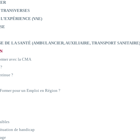
IER
 TRANSVERSES
 L’EXPÉRIENCE (VAE)
SE
E DE LA SANTÉ (AMBULANCIER, AUXILIAIRE, TRANSPORT SANITAIRE
ON
former avec la CMA
 ?
ntinue ?
e Former pour un Emploi en Région ?
sibles
situation de handicap
sage