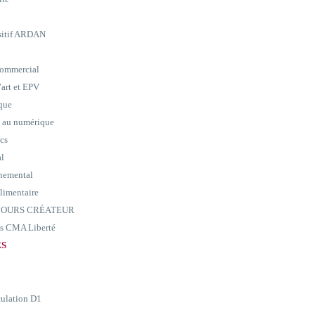
ositif ARDAN
commercial
art et EPV
ique
e au numérique
ics
al
nemental
alimentaire
ARCOURS CRÉATEUR
ass CMA Liberté
ES
culation D1