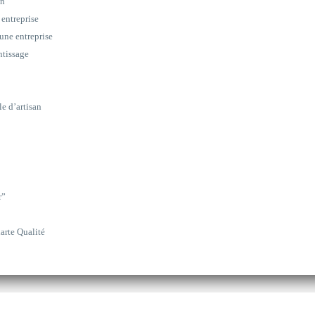
on
 entreprise
une entreprise
ntissage
le d’artisan
r”
arte Qualité