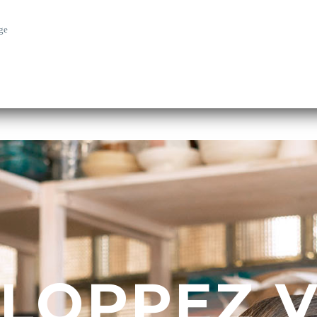
ge
LOPPEZ 