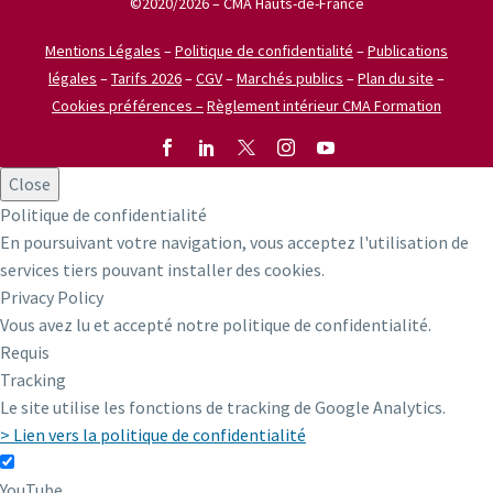
©2020/2026 – CMA Hauts-de-France
Mentions Légales
–
Politique de confidentialité
–
Publications
légales
–
Tarifs 2026
–
CGV
–
Marchés publics
–
Plan du site
–
Cookies préférences –
Règlement intérieur CMA Formation
Close
Politique de confidentialité
En poursuivant votre navigation, vous acceptez l'utilisation de
services tiers pouvant installer des cookies.
Privacy Policy
Vous avez lu et accepté notre politique de confidentialité.
Requis
Tracking
Le site utilise les fonctions de tracking de Google Analytics.
> Lien vers la politique de confidentialité
YouTube