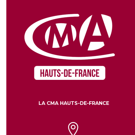
LA CMA HAUTS-DE-FRANCE

