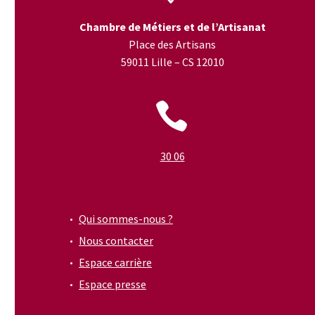
Chambre de Métiers et de l’Artisanat
Place des Artisans
59011 Lille – CS 12010


30 06
Qui sommes-nous ?
Nous contacter
Espace carrière
Espace presse