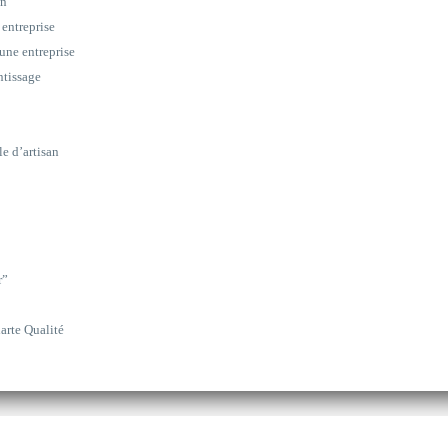
on
 entreprise
une entreprise
ntissage
le d’artisan
r”
arte Qualité