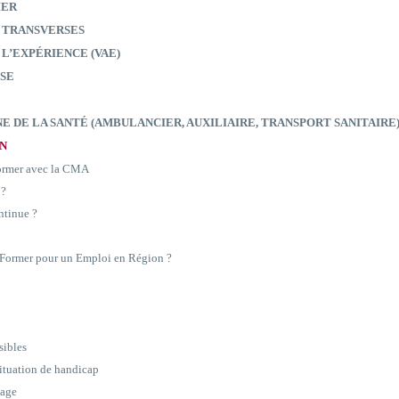
IER
 TRANSVERSES
 L’EXPÉRIENCE (VAE)
SE
E DE LA SANTÉ (AMBULANCIER, AUXILIAIRE, TRANSPORT SANITAIRE
ON
former avec la CMA
 ?
ntinue ?
e Former pour un Emploi en Région ?
sibles
situation de handicap
sage