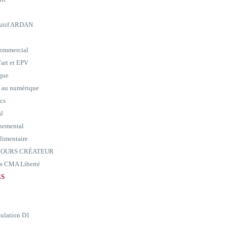
ositif ARDAN
commercial
art et EPV
ique
e au numérique
ics
al
nemental
alimentaire
ARCOURS CRÉATEUR
ass CMA Liberté
ES
culation D1