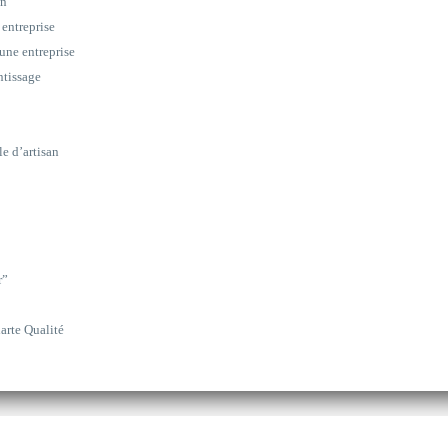
on
 entreprise
une entreprise
ntissage
le d’artisan
r”
arte Qualité