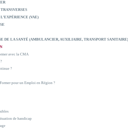
IER
 TRANSVERSES
 L’EXPÉRIENCE (VAE)
SE
E DE LA SANTÉ (AMBULANCIER, AUXILIAIRE, TRANSPORT SANITAIRE
ON
former avec la CMA
 ?
ntinue ?
e Former pour un Emploi en Région ?
sibles
situation de handicap
sage