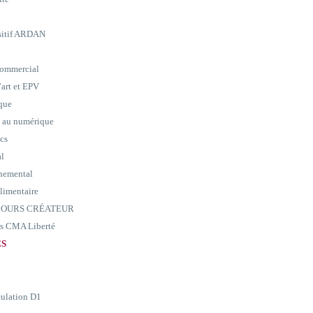
ositif ARDAN
commercial
art et EPV
ique
e au numérique
ics
al
nemental
alimentaire
ARCOURS CRÉATEUR
ass CMA Liberté
ES
culation D1