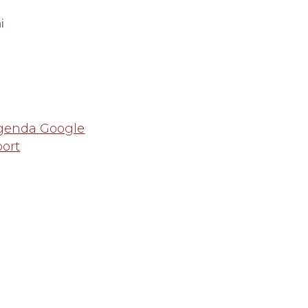
i
Agenda Google
port