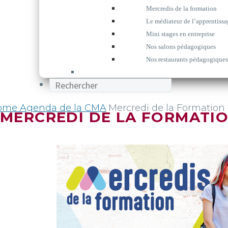
Mercredis de la formation
Le médiateur de l’apprentissa
Mini stages en entreprise
Nos salons pédagogiques
Nos restaurants pédagogiques
ome
Agenda de la CMA
Mercredi de la Formation
MERCREDI DE LA FORMATIO