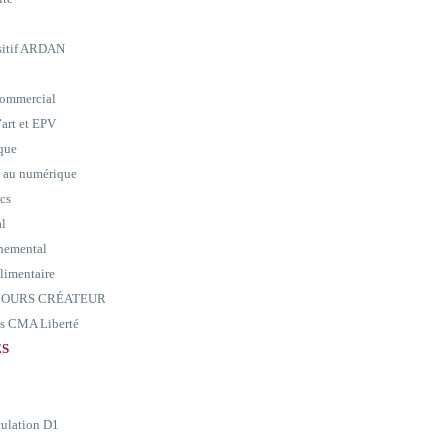
ositif ARDAN
commercial
art et EPV
ique
e au numérique
ics
al
nemental
alimentaire
ARCOURS CRÉATEUR
ass CMA Liberté
ES
culation D1