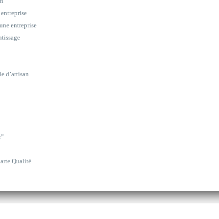
on
 entreprise
une entreprise
ntissage
le d’artisan
r”
arte Qualité