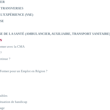
IER
 TRANSVERSES
 L’EXPÉRIENCE (VAE)
SE
E DE LA SANTÉ (AMBULANCIER, AUXILIAIRE, TRANSPORT SANITAIRE
ON
former avec la CMA
 ?
ntinue ?
e Former pour un Emploi en Région ?
sibles
situation de handicap
sage