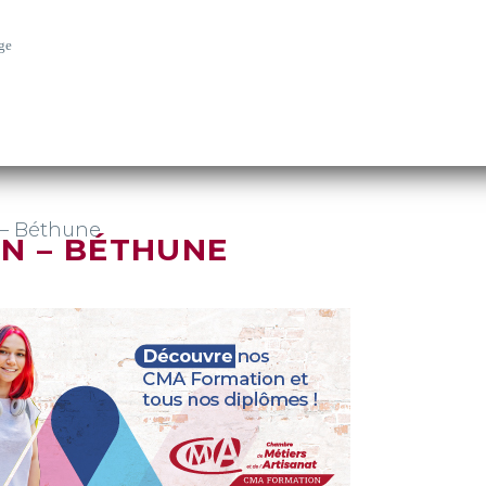
ge
 – Béthune
N – BÉTHUNE