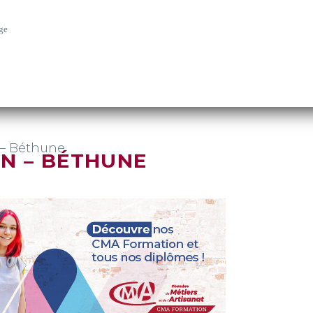
ge
 – Béthune
N – BÉTHUNE