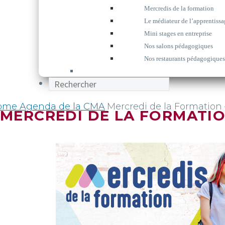
Mercredis de la formation
Le médiateur de l’apprentissa
Mini stages en entreprise
Nos salons pédagogiques
Nos restaurants pédagogiques
ome
Agenda de la CMA
Mercredi de la Formation
MERCREDI DE LA FORMATIO