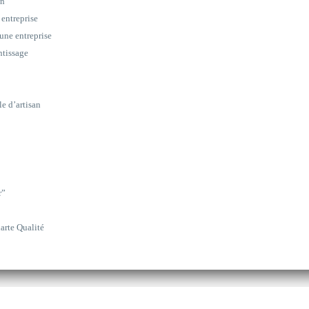
on
 entreprise
une entreprise
ntissage
le d’artisan
r”
arte Qualité