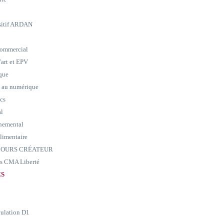
ositif ARDAN
commercial
art et EPV
ique
e au numérique
ics
al
nemental
alimentaire
ARCOURS CRÉATEUR
ass CMA Liberté
ES
culation D1