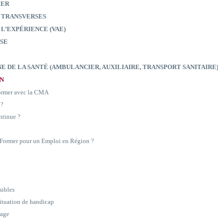
IER
 TRANSVERSES
 L’EXPÉRIENCE (VAE)
SE
E DE LA SANTÉ (AMBULANCIER, AUXILIAIRE, TRANSPORT SANITAIRE
ON
former avec la CMA
 ?
ntinue ?
e Former pour un Emploi en Région ?
sibles
situation de handicap
sage