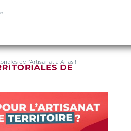
ge
oriales de l’Artisanat à Arras !
RRITORIALES DE