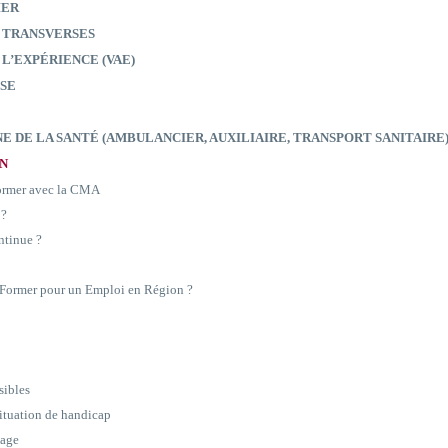
IER
 TRANSVERSES
 L’EXPÉRIENCE (VAE)
SE
E DE LA SANTÉ (AMBULANCIER, AUXILIAIRE, TRANSPORT SANITAIRE
ON
former avec la CMA
 ?
ntinue ?
e Former pour un Emploi en Région ?
sibles
situation de handicap
sage