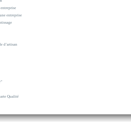
on
 entreprise
une entreprise
ntissage
le d’artisan
r”
arte Qualité