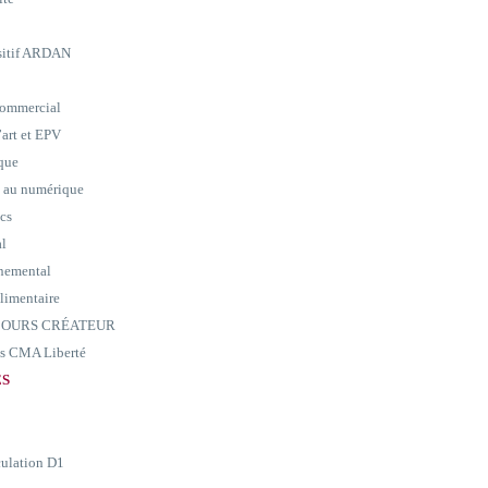
ositif ARDAN
commercial
art et EPV
ique
e au numérique
ics
al
nemental
alimentaire
ARCOURS CRÉATEUR
ass CMA Liberté
ES
culation D1