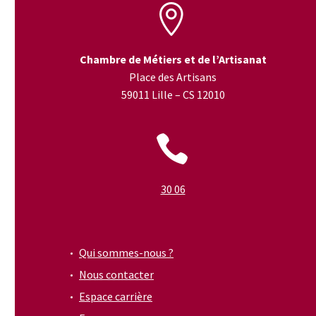


Chambre de Métiers et de l’Artisanat
Place des Artisans
59011 Lille – CS 12010


30 06
Qui sommes-nous ?
Nous contacter
Espace carrière