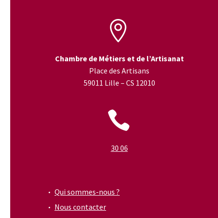


Chambre de Métiers et de l’Artisanat
Place des Artisans
59011 Lille – CS 12010


30 06
Qui sommes-nous ?
Nous contacter